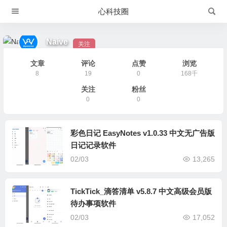
心科技圈
Naive
关注
文章
评论
点赞
浏览
8
19
0
168千
关注
粉丝
0
0
彩色日记 EasyNotes v1.0.33 中文无广告版
日记记录软件
02/03
13,265
TickTick_滴答清单 v5.8.7 中文高级会员版
待办事项软件
02/03
17,052