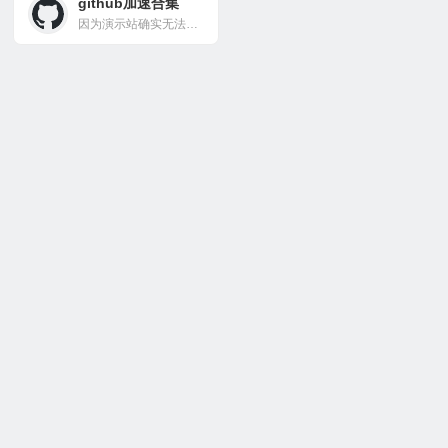
github加速合集
因为演示站确实无法保证可用性，24小时的额度基本16小时就会用完，但是需求也确实有。 可以在本帖附上愿意被索引的镜像站点。 先贴俩比较大的 https://mirror.ghproxy.com/ https://ghproxy.org/ 也感谢镜像站的维护者们，非 worker 版本成本还是不低的。 镜像站可能会由于各种原因禁止部分地址访问，这很合理也很正常。所以，一希望开发者合理配置访问频次，尤其是一些分发量大的项目，二请不要由于访问原因开 issue 了。