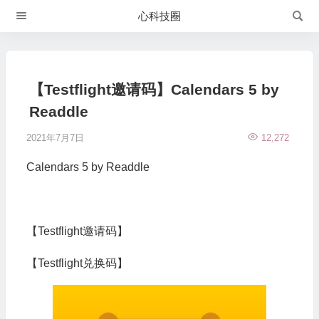
心科技圈
【Testflight邀请码】Calendars 5 by
Readdle
2021年7月7日
12,272
Calendars 5 by Readdle
【Testflight邀请码】
【Testflight兑换码】