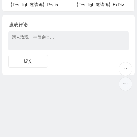
【Testflight邀请码】Regio Magio
【Testflight邀请码】ExDividend – Dividend Tracker
发表评论