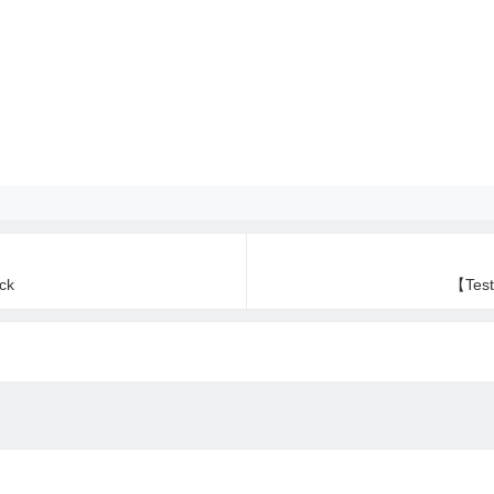
ck
【Test