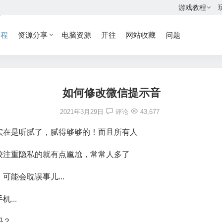
游戏教程
教程
资源分享
电脑资源
开往
网站收藏
问题
如何修改微信提示音
2021年3月29日
评论
43,677
实在是听腻了，腻得够够的！而且所有人
较注重隐私的就有点尴尬，常常人多了
能会耽误事儿...
...
吗？