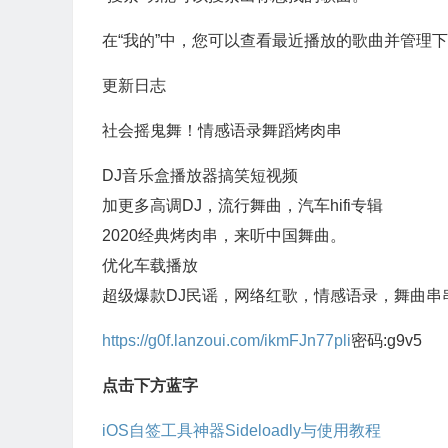
在“我的”中，您可以查看最近播放的歌曲并管理
更新日志
社会摇鬼舞！情感语录舞蹈烤肉串
DJ音乐盒播放器搞笑短视频
加更多高调DJ，流行舞曲，汽车hifi专辑
2020经典烤肉串，来听中国舞曲。
优化车载播放
超级爆款DJ民谣，网络红歌，情感语录，舞曲串串.
https://g0f.lanzoui.com/ikmFJn77pli
密码:g9v5
点击下方蓝字
iOS自签工具神器Sideloadly与使用教程