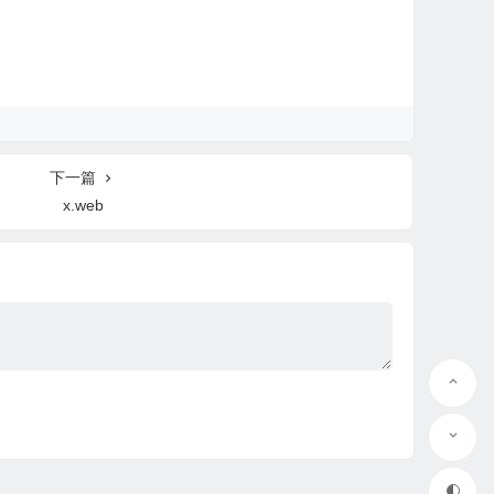
下一篇
x.web