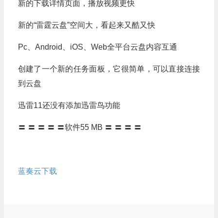
新的下载详情页面，播放视频更快
新的“雷霆云盘”空间大，看起来又酷又快
Pc、Android、iOS、Web全平台云盘内容互通
创建了一个新的任务面板，它很简单，可以直接连接
到云盘
迅雷11还没有添加迅雷鸟功能
〓 〓 〓 〓 〓软件55 MB 〓 〓 〓 〓
蓝奏云下载