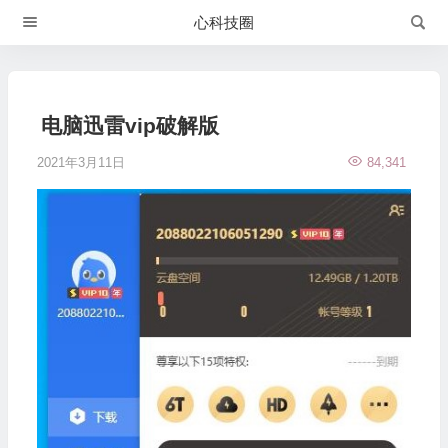
心科技圈
电脑迅雷vip破解版
2021年3月11日
84,341