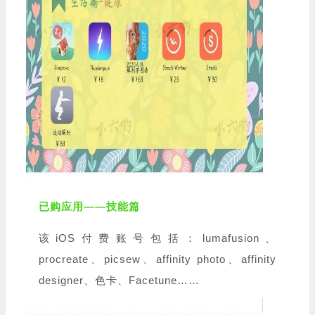
已购应用——技能篇
该iOS付费账号包括：lumafusion、
procreate、picsew、affinity photo、affinity
designer、色卡、Facetune……